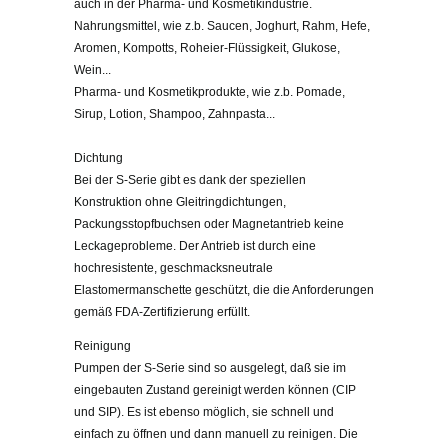
auch in der Pharma- und Kosmetikindustrie.
Nahrungsmittel, wie z.b. Saucen, Joghurt, Rahm, Hefe,
Aromen, Kompotts, Roheier-Flüssigkeit, Glukose,
Wein...
Pharma- und Kosmetikprodukte, wie z.b. Pomade,
Sirup, Lotion, Shampoo, Zahnpasta...
Dichtung
Bei der S-Serie gibt es dank der speziellen
Konstruktion ohne Gleitringdichtungen,
Packungsstopfbuchsen oder Magnetantrieb keine
Leckageprobleme. Der Antrieb ist durch eine
hochresistente, geschmacksneutrale
Elastomermanschette geschützt, die die Anforderungen
gemäß FDA-Zertifizierung erfüllt.
Reinigung
Pumpen der S-Serie sind so ausgelegt, daß sie im
eingebauten Zustand gereinigt werden können (CIP
und SIP). Es ist ebenso möglich, sie schnell und
einfach zu öffnen und dann manuell zu reinigen. Die